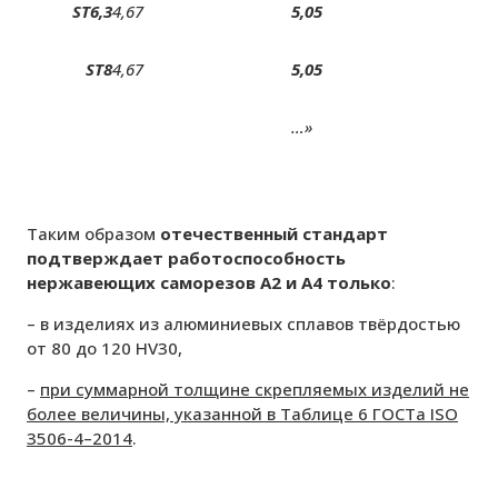
ST6,3
4,67
5,05
ST8
4,67
5,05
…»
Таким образом
отечественный стандарт
подтверждает работоспособность
нержавеющих саморезов А2 и А4 только
:
– в изделиях из алюминиевых сплавов твёрдостью
от 80 до 120 HV30,
–
при суммарной толщине скрепляемых изделий не
более величины, указанной в Таблице 6 ГОСТа
ISO
3506-4–2014
.