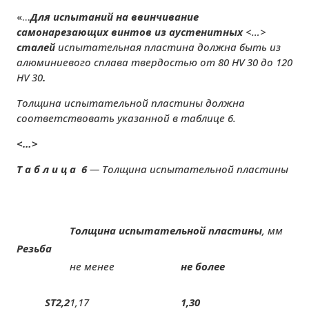
«…
Для испытаний на ввинчивание
самонарезающих винтов из аустенитных
<…>
сталей
испытательная пластина должна быть из
алюминиевого сплава твердостью от 80 HV 30 до 120
HV 30
.
Толщина испытательной пластины должна
соответствовать указанной в таблице 6.
<…>
Т а б л и ц а
6
— Толщина испытательной пластины
Толщина испытательной пластины
, мм
Резьба
не менее
не более
ST2,2
1,17
1,30