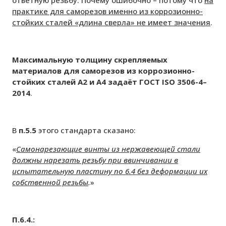
практике для саморезов именно из коррозионно-
стойких сталей «длина сверла» не имеет значения
.
Максимальную толщину скрепляемых
материалов для саморезов из коррозионно-
стойких сталей А2 и А4 задаёт ГОСТ ISO 3506-4–
2014
.
В
п.5.5
этого стандарта сказано:
«
Самонарезающие винты из нержавеющей стали
должны нарезать резьбу при ввинчивании в
испытательную пластину по 6.4 без деформации их
собственной резьбы
.
»
П.6.4.: