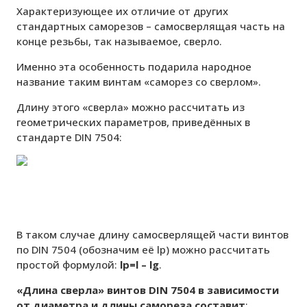
Характеризующее их отличие от других
стандартных саморезов – самосверлящая часть на
конце резьбы, так называемое, сверло.
Именно эта особенность подарила народное
название таким винтам «саморез со сверлом».
Длину этого «сверла» можно рассчитать из
геометрических параметров, приведённых в
стандарте DIN 7504:
В таком случае длину самосверлящей части винтов
по
DIN
7504 (обозначим её
lp
) можно рассчитать
простой формулой:
lp
=
l
–
lg
.
«Длина сверла» винтов
DIN
7504 в зависимости
от диаметра и длины самореза составит
: