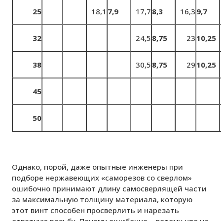
25
18,1
7,9
17,7
8,3
16,3
9,7
32
24,5
8,75
23
10,25
38
30,5
8,75
29
10,25
45
50
Однако, порой, даже опытные инженеры при
подборе нержавеющих «саморезов со сверлом»
ошибочно принимают длину самосверлящей части
за максимальную толщину материала, которую
этот винт способен просверлить и нарезать
ответную резьбу. Почему ошибочно – потому что
на