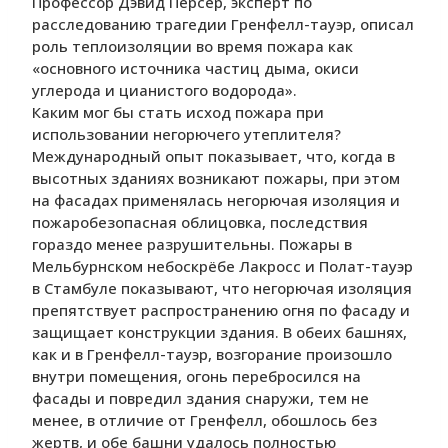
Профессор Дэвид Персер, эксперт по
расследованию трагедии Гренфелл-тауэр, описал
роль теплоизоляции во время пожара как
«основного источника частиц дыма, окиси
углерода и цианистого водорода».
Каким мог бы стать исход пожара при
использовании негорючего утеплителя?
Международный опыт показывает, что, когда в
высотных зданиях возникают пожары, при этом
на фасадах применялась негорючая изоляция и
пожаробезопасная облицовка, последствия
гораздо менее разрушительны. Пожары в
Мельбурнском небоскрёбе Лакросс и Полат-тауэр
в Стамбуле показывают, что негорючая изоляция
препятствует распространению огня по фасаду и
защищает конструкции здания. В обеих башнях,
как и в Гренфелл-тауэр, возгорание произошло
внутри помещения, огонь перебросился на
фасады и повредил здания снаружи, тем не
менее, в отличие от Гренфелл, обошлось без
жертв, и обе башни удалось полностью