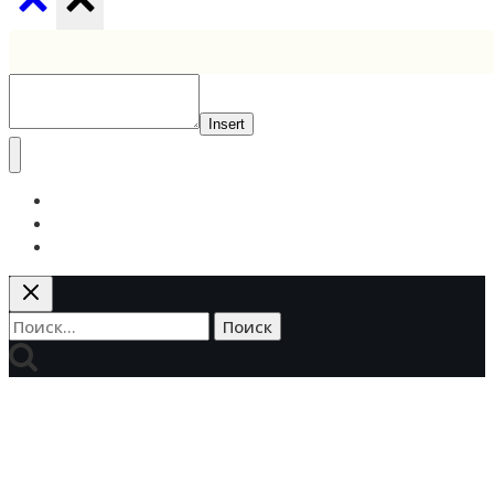
Insert
Публикации
Варианты отделки
Вопросы и ответы
Найти: